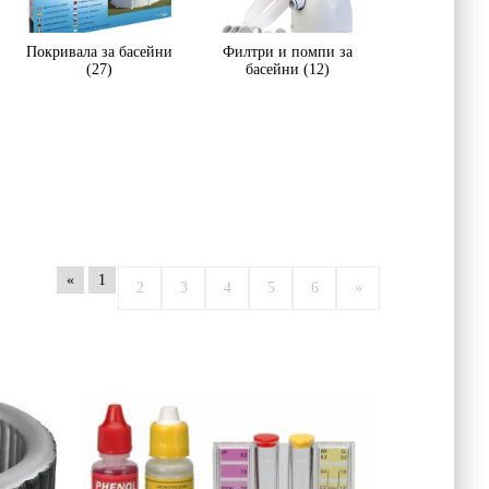
Покривала за басейни
Филтри и помпи за
(27)
басейни (12)
«
1
2
3
4
5
6
»