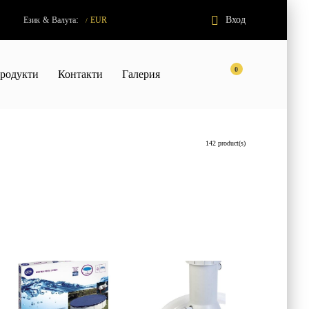
:
Вход
Език
&
Валута
EUR
/
0
родукти
Контакти
Галерия
142 product(s)