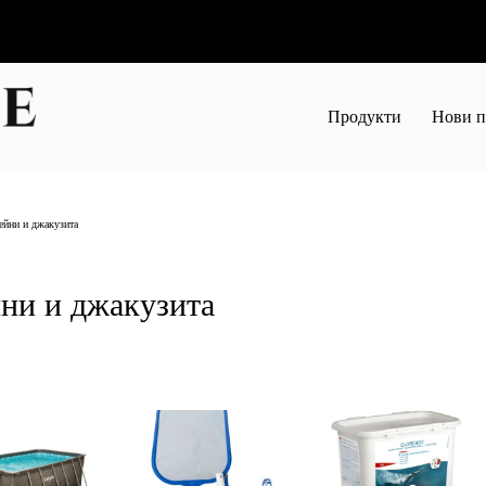
Продукти
Нови п
ейни и джакузита
ни и джакузита