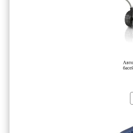
Авто
басе