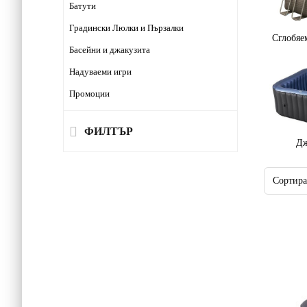
Батути
Градински Люлки и Пързалки
Сглобяе
Басейни и джакузита
Надуваеми игри
Промоции
ФИЛТЪР
Дж