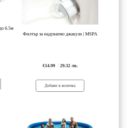
до 6.5м
Филтър за надуваемо джакузи | MSPA
€14.99
29.32 лв.