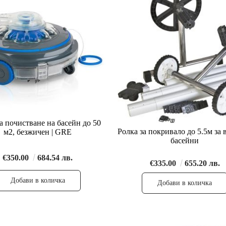
а почистване на басейн до 50
Ролка за покривало до 5.5м за
м2, безжичен | GRE
басейни
€350.00
684.54 лв.
€335.00
655.20 лв.