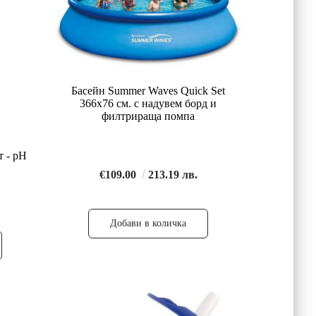
Басейн Summer Waves Quick Set
366х76 см. с надувем борд и
филтрираща помпа
т - pH
€109.00
213.19 лв.