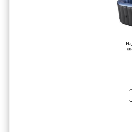
На
кв