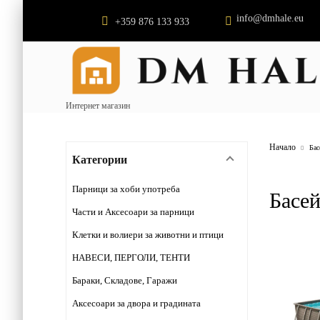
info@dmhale.eu
+359 876 133 933
Интернет магазин
Начало
Бас
Категории
Парници за хоби употреба
Басей
Части и Аксесоари за парници
Клетки и волиери за животни и птици
НАВЕСИ, ПЕРГОЛИ, ТЕНТИ
Бараки, Складове, Гаражи
Аксесоари за двора и градината