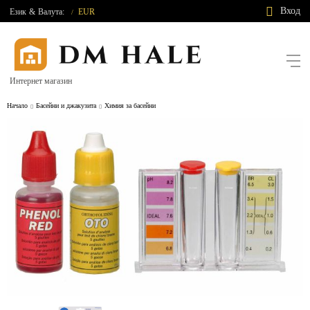
Вход
Език
&
Валута:
EUR
/
Интернет магазин
Начало
Басейни и джакузита
Химия за басейни