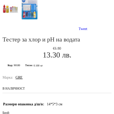
Tweet
Тестер за хлор и pH на водата
€6.80
13.30 лв.
Код:
90180
Тегло:
0.100
кг
Марка:
GRE
В НАЛИЧНОСТ
Размери опаковка д/ш/в:
14*5*3
см
Брой: