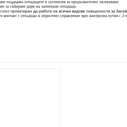
ане поддържа отпадъците в суспензия за продължително засмукване
не за събиране дори на залепнали отпадъци
роектиран да работи на всички видове повърхности за басе
игател п
ез контакт с отпадъци и опростено управление чрез контролна кутия с 2