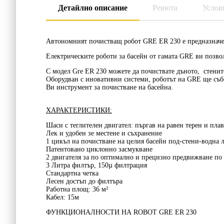
Детайлно описание
Ревюта
Услов
Автономният
почистващ робот GRE ER 230
e предназнач
Електрическите
роботи за басейн
от гамата GRE ви позвол
С модел
Gre ER 230
можете да почиствате
дъното
,
стенит
Оборудван с иновативни системи, роботът на GRE ще събе
Ви инструмент за почистване на басейна.
ХАРАКТЕРИСТИКИ:
Шаси с теглителен двигател: пъргав на равен терен и пла
Лек и удобен зе местене и съхранение
1 цикъл на почистване на целия басейн под-стени-водна л
Патентовано циклонно засмукване
2 двигателя за по оптимално и прецизно предвижване по 
3 Литра филтър, 150µ филтрация
Стандартна четка
Лесен достъп до филтъра
Работна площ: 36 м²
Кабел: 15м
ФУНКЦИОНАЛНОСТИ НА ROBOT GRE ER 230