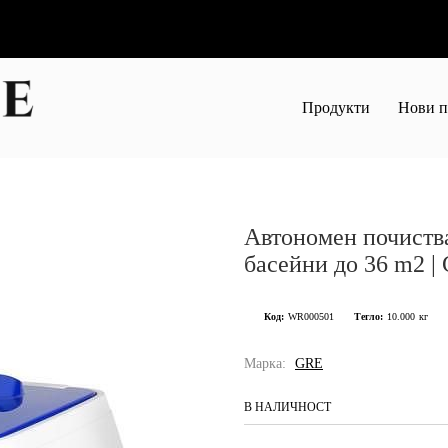
Продукти
Нови п
Автономен почиств
басейни до 36 m2 |
Код:
WR000501
Тегло:
10.000
кг
Марка:
GRE
В НАЛИЧНОСТ