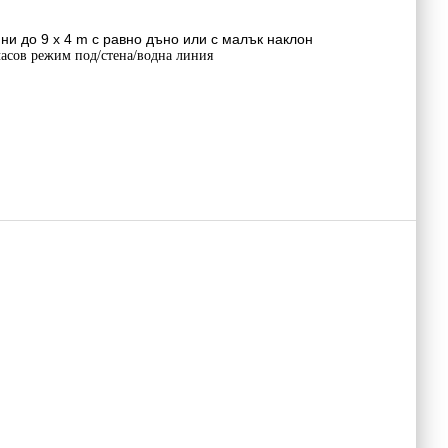
йни до 9 x 4 m
с равно дъно или с малък наклон
-часов режим под/стена/водна линия