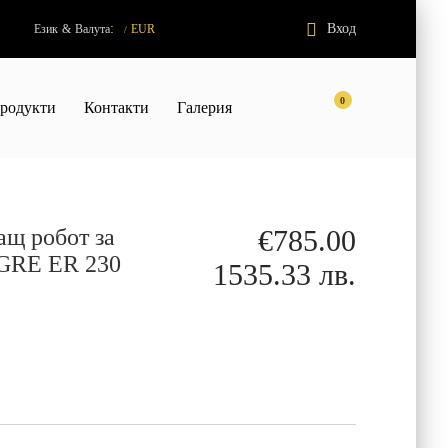
:
Вход
Език
&
Валута
EUR
/
0
родукти
Контакти
Галерия
ащ робот за
€785.00
 GRE ER 230
1535.33 лв.