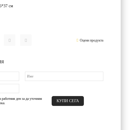
6*37
см
Оцени продукта
ИЯ
а работния ден за да уточним
вка.