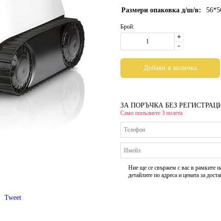
Размери опаковка д/ш/в:
56*5
Брой:
+
-
ЗА ПОРЪЧКА БЕЗ РЕГИСТРАЦ
Само попълнете 3 полета
Ние ще се свържем с вас в рамките н
детайлите по адреса и цената за доста
Tweet