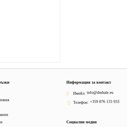
ръзки
Информация за контакт
info@dmhale.eu
Имейл:
ловия
+359 876 133 933
Телефон:
анни
ки
Социални медии