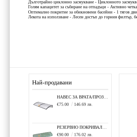
Дълготрайно циклонно засмукване -
Циклонното засмукв
Голям капацитет за събиране на отпадъци -
Активно четка
Оптимално покритие за обикновени басейни -
1 тягов дв
Лекота на използване -
Лесен достъп до горния филтър, б
Най-продавани
НАВЕС ЗА ВРАТА/ПРОЗОРЕЦ 80Х200 СМ, ЧЕРНО-ПРОЗРАЧНО
€75.00
146.69 лв.
РЕЗЕРВНО ПОКРИВАЛО 600X300X200 CM SOLE TERRA STRONG ЗА ТУНЕЛНА ОРАНЖЕРИЯ
€90.00
176.02 лв.