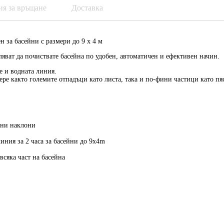
ия за връщане
Доставка
ен за
басейни с размери до 9 х 4 м
яват да почиствате басейна по удобен, автоматичен и ефективен начин.
е и водната линия
.
ре както големите отпадъци като листа, така и по-фини частици като пя
вни наклони
иния за 2 часа за басейни до 9x4m
всяка част на басейна