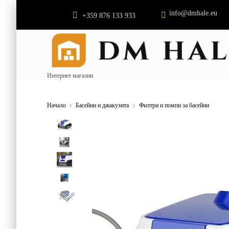
info@dmhale.eu
+359 876 133 933
Интернет магазин
Начало
Басейни и джакузита
Филтри и помпи за басейни