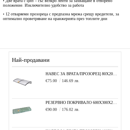
• Две
врата с цип
– със велкро ленти за захващане в отворено
положение. Изключително удобство за работа
• 12
отваряеми прозореца
с предпазна мрежа срещу вредители, за
оптимално проветряване на оранжерията през топлите дни
Най-продавани
НАВЕС ЗА ВРАТА/ПРОЗОРЕЦ 80Х200 СМ, ЧЕРНО-ПРОЗРАЧНО
€75.00
146.69 лв.
РЕЗЕРВНО ПОКРИВАЛО 600X300X200 CM SOLE TERRA STRONG ЗА ТУНЕЛНА ОРАНЖЕРИЯ
€90.00
176.02 лв.