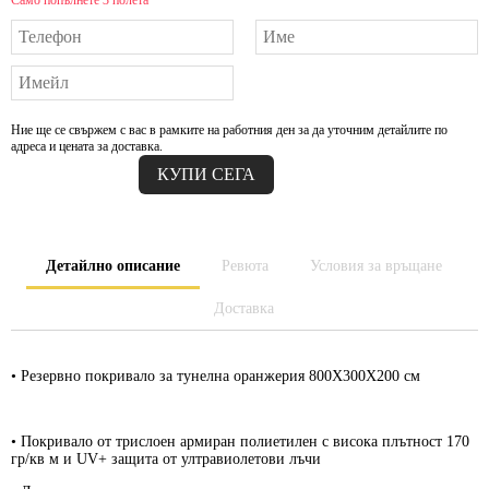
Само попълнете 3 полета
Ние ще се свържем с вас в рамките на работния ден за да уточним детайлите по
адреса и цената за доставка.
Детайлно описание
Ревюта
Условия за връщане
Доставка
•
Резервно покривало
за тунелна оранжерия 800Х300Х200 см
•
Покривало от трислоен армиран полиетилен
с висока плътност 170
гр/кв м и UV+ защита от ултравиолетови лъчи