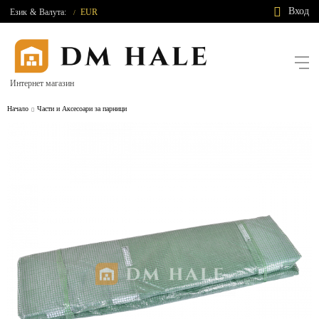
Вход
Език
&
Валута:
EUR
/
Интернет магазин
Начало
Части и Аксесоари за парници