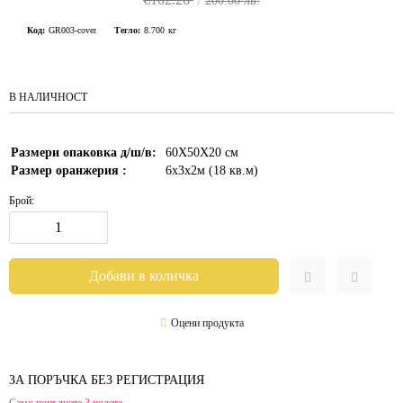
200.00 лв.
Код:
GR003-cover
Тегло:
8.700
кг
В НАЛИЧНОСТ
Размери опаковка д/ш/в:
60X50X20
см
Размер оранжерия :
6х3х2м (18 кв.м)
Брой:
Оцени продукта
ЗА ПОРЪЧКА БЕЗ РЕГИСТРАЦИЯ