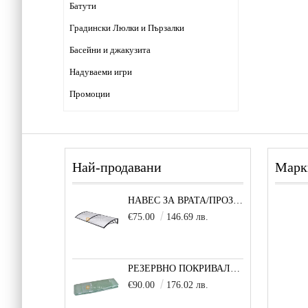
Батути
Градински Люлки и Пързалки
Басейни и джакузита
Надуваеми игри
Промоции
Най-продавани
Марк
НАВЕС ЗА ВРАТА/ПРОЗОРЕЦ 80Х200 СМ, ЧЕРНО-ПРОЗРАЧНО
€75.00
146.69 лв.
РЕЗЕРВНО ПОКРИВАЛО 600X300X200 CM SOLE TERRA STRONG ЗА ТУНЕЛНА ОРАНЖЕРИЯ
€90.00
176.02 лв.