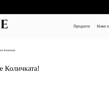
Продукти
Нови п
жте Количката!
е Количката!