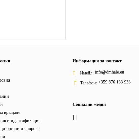
ръзки
Информация за контакт
info@dmhale.eu
Имейл:
ловия
+359 876 133 933
Телефон:
анни
ки
Социални медии
за връщане
ция и идентификация
щи органи и спорове
ции