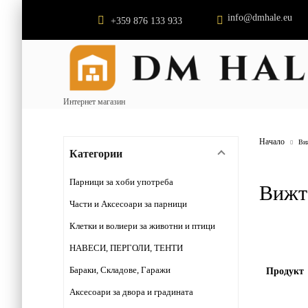
info@dmhale.eu
+359 876 133 933
Интернет магазин
Начало
Ви
Категории
Парници за хоби употреба
Вижт
Части и Аксесоари за парници
Клетки и волиери за животни и птици
НАВЕСИ, ПЕРГОЛИ, ТЕНТИ
Бараки, Складове, Гаражи
Продукт
Аксесоари за двора и градината