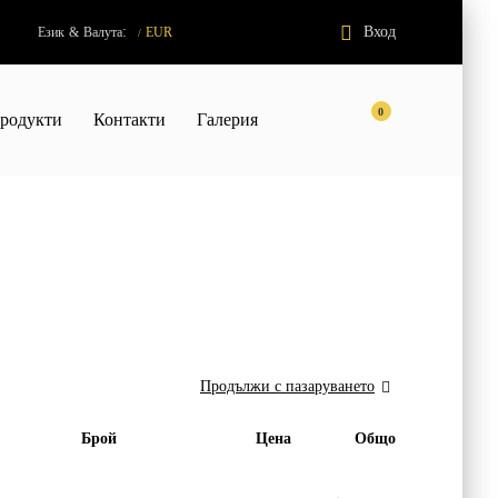
:
Вход
Език
&
Валута
EUR
/
0
родукти
Контакти
Галерия
Брой
Цена
Общо