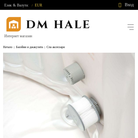
Вход
Език
&
Валута:
EUR
/
Интернет магазин
Начало
Басейни и джакузита
Спа аксесоари