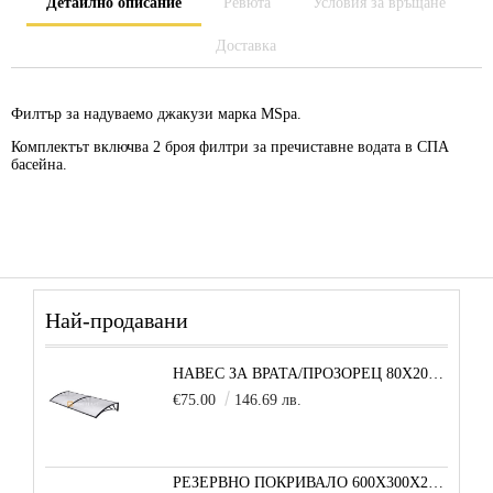
Детайлно описание
Ревюта
Условия за връщане
Доставка
Филтър за надуваемо джакузи марка
MSpa
.
Комплектът включва 2 броя филтри за пречиставне водата в СПА
басейна.
Най-продавани
НАВЕС ЗА ВРАТА/ПРОЗОРЕЦ 80Х200 СМ, ЧЕРНО-ПРОЗРАЧНО
€75.00
146.69 лв.
РЕЗЕРВНО ПОКРИВАЛО 600X300X200 CM SOLE TERRA STRONG ЗА ТУНЕЛНА ОРАНЖЕРИЯ