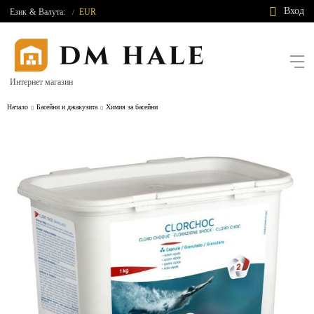
Вход
Език
&
Валута:
EUR
/
Интернет магазин
Начало
Басейни и джакузита
Химия за басейни