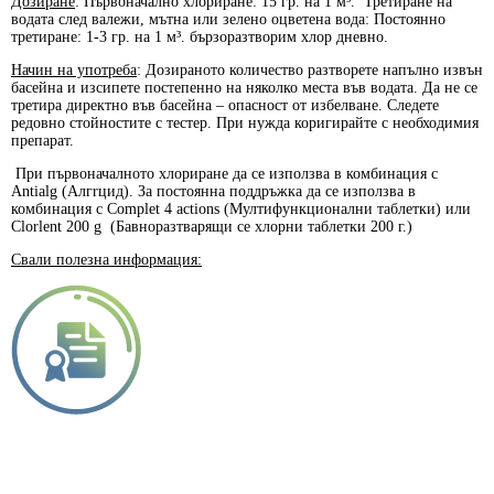
Дозиране
: Първоначално хлориране: 15 гр. на 1 м³. Третиране на
водата след валежи, мътна или зелено оцветена вода: Постоянно
третиране: 1-3 гр. на 1 м³. бързоразтворим хлор дневно.
Начин на употреба
: Дозираното количество разтворете напълно извън
басейна и изсипете постепенно на няколко места във водата. Да не се
третира директно във басейна – опасност от избелване. Следете
редовно стойностите с тестер. При нужда коригирайте с необходимия
препарат.
При първоначалното хлориране да се използва в комбинация с
Antialg
(Алгrцид). За постоянна поддръжка да се използва в
комбинация с
Complet
4
actions
(Мултифункционални таблетки) или
Clorlent
200
g
(Бавноразтварящи се хлорни таблетки 200 г.)
Свали полезна информация: