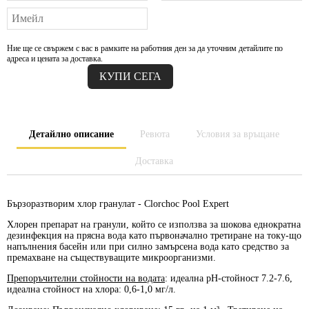
Ние ще се свържем с вас в рамките на работния ден за да уточним детайлите по
адреса и цената за доставка.
Детайлно описание
Ревюта
Условия за връщане
Доставка
Бързоразтворим хлор гранулат -
Clorchoc Pool Expert
Хлорен препарат на гранули, който се използва за шокова еднократна
дезинфекция на прясна вода като първоначално третиране на току-що
напълнения басейн или при силно замърсена вода като средство за
премахване на съществуващите микроорганизми.
Препоръчителни стойности на водата
: идеална рН-стойност 7.2-7.6,
идеална стойност на хлора: 0,6-1,0 мг/л.