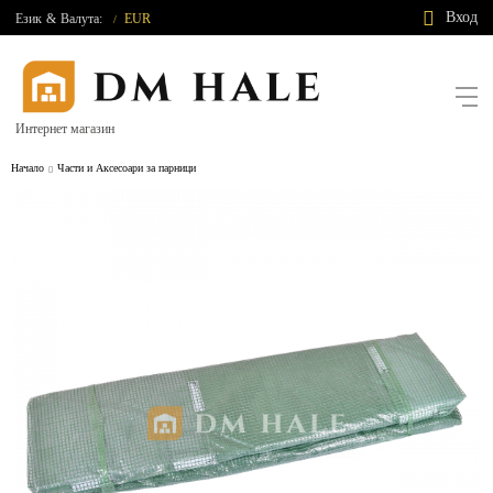
Вход
Език
&
Валута:
EUR
/
Интернет магазин
Начало
Части и Аксесоари за парници