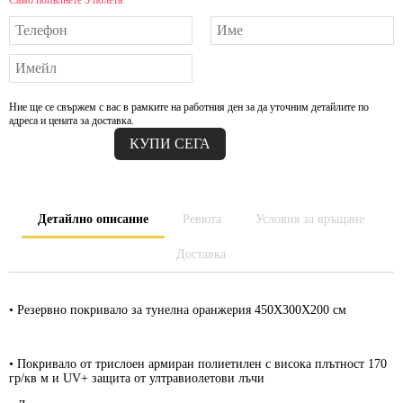
Само попълнете 3 полета
Ние ще се свържем с вас в рамките на работния ден за да уточним детайлите по
адреса и цената за доставка.
Детайлно описание
Ревюта
Условия за връщане
Доставка
•
Резервно покривало
за тунелна оранжерия 450Х300Х200 см
•
Покривало от трислоен армиран полиетилен
с висока плътност 170
гр/кв м и UV+ защита от ултравиолетови лъчи