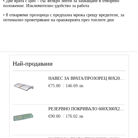
• Две
врата с цип
– със велкро ленти за захващане в отворено
положение. Изключително удобство за работа
• 8
отваряеми прозореца
с предпазна мрежа срещу вредители, за
оптимално проветряване на оранжерията през топлите дни
Най-продавани
НАВЕС ЗА ВРАТА/ПРОЗОРЕЦ 80Х200 СМ, ЧЕРНО-ПРОЗРАЧНО
€75.00
146.69 лв.
РЕЗЕРВНО ПОКРИВАЛО 600X300X200 CM SOLE TERRA STRONG ЗА ТУНЕЛНА ОРАНЖЕРИЯ
€90.00
176.02 лв.