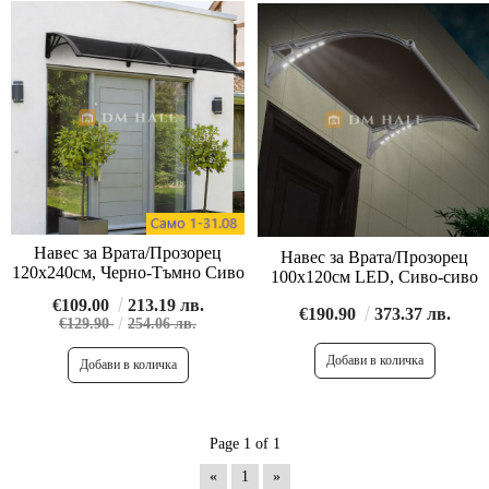
Навес за Врата/Прозорец
Навес за Врата/Прозорец
120х240см, Черно-Тъмно Сиво
100х120см LED, Сиво-сиво
€109.00
213.19 лв.
€190.90
373.37 лв.
€129.90
254.06 лв.
Page 1 of 1
«
1
»