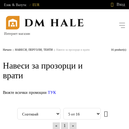
Вход
Език
&
Валута:
EUR
/
Интернет магазин
Начало
НАВЕСИ, ПЕРГОЛИ, ТЕНТИ
Навеси за прозорци и врати
16 product(s)
Навеси за прозорци и
врати
Вижте всички промоции
ТУК
«
1
»