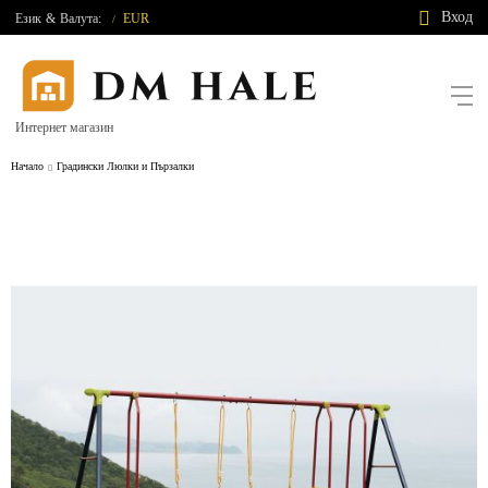
Вход
Език
&
Валута:
EUR
/
Интернет магазин
Начало
Градински Люлки и Пързалки