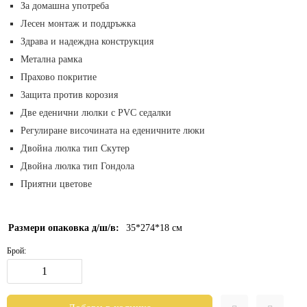
За домашна употреба
Лесен монтаж и поддръжка
Здрава и надеждна конструкция
Метална рамка
Прахово покритие
3ащита против корозия
Две еденични люлки с PVC седалки
Регулиране височината на еденичните люки
Двойна люлка тип Скутер
Двойна люлка тип Гондола
Приятни цветове
Размери опаковка д/ш/в:
35*274*18
см
Брой: