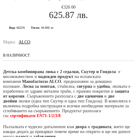
€320.00
625.87 лв.
Код:
6625N
Тегло:
44.000
кг
Марка:
ALCO
В НАЛИЧНОСТ
Детска комбинирана люка с 2 седалки, Скутер и Гондола
е
висококачествен и
надежден продукт
на испанската
компания
Manufacturas ALCO
, предназначен за домашно
ползване.
Лесна за монтаж
, стъбилна,
сигурна
и
удобна
, люлката е
изработена от здрави метални тръби, с прахово покритие и
защита
от корозия
. Съоръжението разполага с
две еденични
и
две
двойни
люлки (една тип Скутер и една тип Гондола). В комплекта е
включена подробна инструкция и всички необходими материали за
сглобяването на съоръжението. Продуктът разполага
със
сертификати
ЕN71-1/2/3/8
.
Пълзалката е чудесно допълнение към
двора
и
градината
, което
ще
накара децата да прекарват повече време на открито и
ще им донесе
много
радост
и
забавления
.