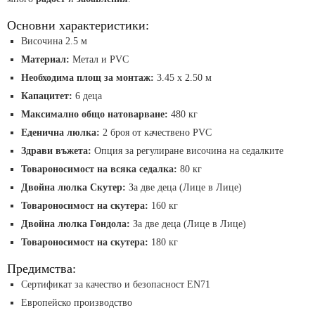
Основни характеристики:
Височина 2.5 м
Материал:
Метал и PVC
Необходима площ за монтаж:
3.45 x 2.50 м
Капацитет:
6 деца
Максимално общо натоварване:
480 кг
Еденична люлка:
2 броя от качествено PVC
Здрави въжета:
Опция за регулиране височина на седалките
Товароносимост на всяка седалка:
80 кг
Двойна люлка Скутер:
За две деца (Лице в Лице)
Товароносимост на скутера:
160 кг
Двойна люлка Гондола:
За две деца (Лице в Лице)
Товароносимост на скутера:
180 кг
Предимства:
Сертификат за качество и безопасност EN71
Европейско производство