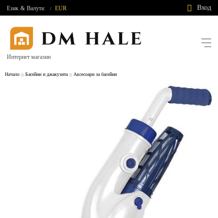
Вход
Език
&
Валута:
EUR
/
Интернет магазин
Начало
Басейни и джакузита
Аксесоари за басейни