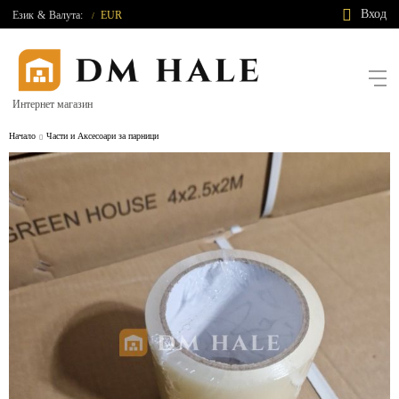
Вход
Език
&
Валута:
EUR
/
Интернет магазин
Начало
Части и Аксесоари за парници