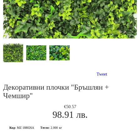
Tweet
Декоративни плочки "Бръшлян +
Чемшир"
€50.57
98.91 лв.
Код:
MZ 188026A
Тегло:
2.000
кг