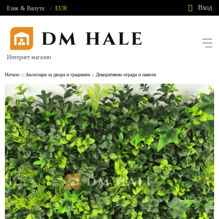
Вход
Език
&
Валута:
EUR
/
Интернет магазин
Начало
Аксесоари за двора и градината
Декоративни огради и панели