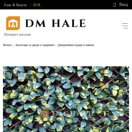
Вход
Език
&
Валута:
EUR
/
Интернет магазин
Начало
Аксесоари за двора и градината
Декоративни огради и панели