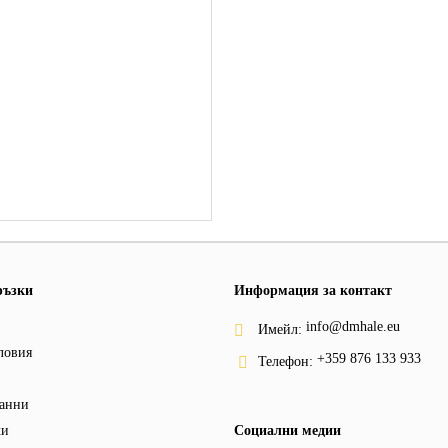
ръзки
Информация за контакт
info@dmhale.eu
Имейл:
ловия
+359 876 133 933
Телефон:
анни
ки
Социални медии