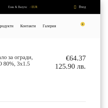
:
Вход
Език
&
Валута
EUR
/
0
родукти
Контакти
Галерия
ло за огради,
€64.37
 80%, 3х1.5
125.90 лв.