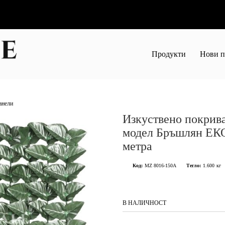
Продукти
Нови п
анели
Изкуствено покрива
модел Бръшлян ЕКО
метра
Код:
MZ 8016-150A
Тегло:
1.600
кг
В НАЛИЧНОСТ