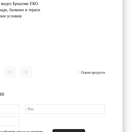
, модел Бръшлян ЕКО
ади, балкони и тераси.
рни условия.
Оцени продукта
ИЯ
а работния ден за да уточним