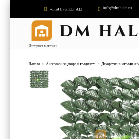
info@dmhale.eu
+359 876 133 933
Интернет магазин
Начало
Аксесоари за двора и градината
Декоративни огради и п