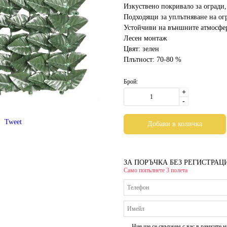
Изкуствено покривало за огради
Подходящи за уплътняване на огр
Устойчиви на външните атмосфе
Лесен монтаж
Цвят: зелен
Плътност: 70-80 %
Брой:
+
-
Tweet
ЗА ПОРЪЧКА БЕЗ РЕГИСТРАЦ
Само попълнете 3 полета
Ние ще се свържем с вас в рамките н