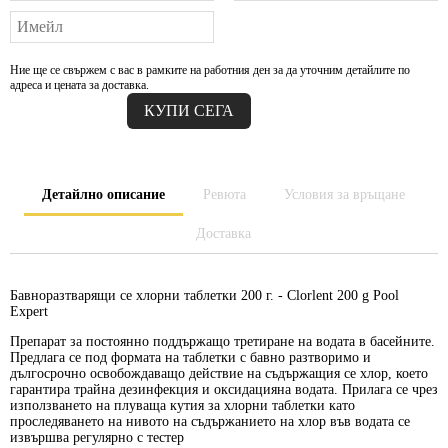
Ние ще се свържем с вас в рамките на работния ден за да уточним детайлите по
адреса и цената за доставка.
Детайлно описание
Ревюта
Условия за връщане
Доставка
Бавноразтварящи се хлорни таблетки 200 г. -
Clorlent 200 g Pool
Expert
Препарат за постоянно поддържащо третиране на водата в басейните.
Предлага се под формата на таблетки с бавно разтворимо и
дългосрочно освобождаващо действие на съдържащия се хлор, което
гарантира трайна дезинфекция и оксидацияна водата. Прилага се чрез
използването на плуваща кутия за хлорни таблетки като
проследяването на нивото на съдържанието на хлор във водата се
извършва регулярно с тестер