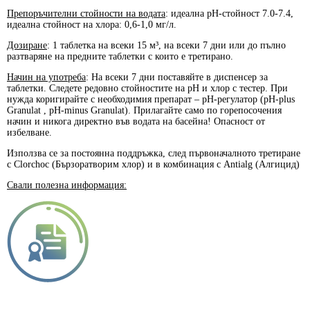
Препоръчителни стойности на водата
: идеална рН-стойност 7.0-7.4,
идеална стойност на хлора: 0,6-1,0 мг/л.
Дозиране
: 1 таблетка на всеки 15 м³, на всеки 7 дни или до пълно
разтваряне на предните таблетки с които е третирано.
Начин на употреба
: На всеки 7 дни поставяйте в диспенсер за
таблетки. Следете редовно стойностите на рН и хлор с тестер. При
нужда коригирайте с необходимия препарат – pH-регулатор (pH-plus
Granulat , pH-minus Granulat). Прилагайте само по горепосочения
начин и никога директно във водата на басейна! Опасност от
избелване.
Използва се за постоянна поддръжка, след първоначалното третиране
с
Clorchoc
(Бързоратворим хлор) и в комбинация с
Antialg
(Алгицид)
Свали полезна информация: