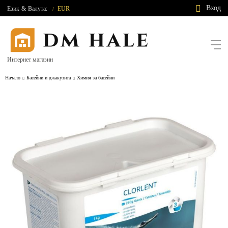
Вход
Език
&
Валута:
EUR
/
Интернет магазин
Начало
Басейни и джакузита
Химия за басейни