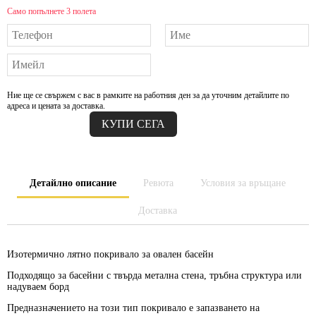
Само попълнете 3 полета
Ние ще се свържем с вас в рамките на работния ден за да уточним детайлите по
адреса и цената за доставка.
Детайлно описание
Ревюта
Условия за връщане
Доставка
Изотермично лятно покривало за овален басейн
Подходящо за басейни с твърда метална стена, тръбна структура или
надуваем борд
Предназначението на този тип покривало е
запазването на