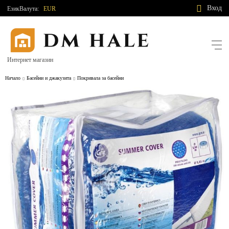
Вход
Език
Валута:
EUR
Интернет магазин
Начало
Басейни и джакузита
Покривала за басейни