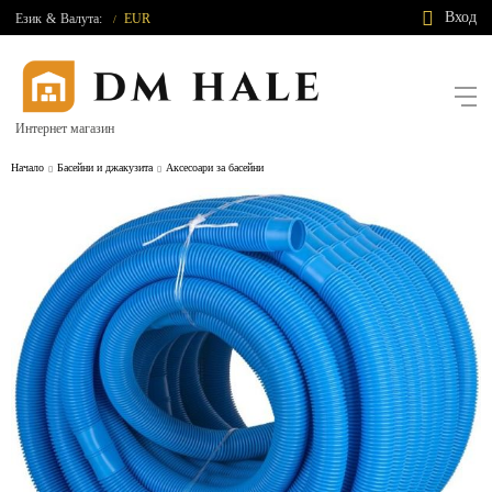
Вход
Език
&
Валута:
EUR
/
Интернет магазин
Начало
Басейни и джакузита
Аксесоари за басейни