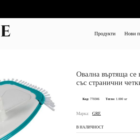
Продукти
Нови п
Овална въртяща се 
със странични четк
Код:
770306
Тегло:
1.000
кг
Марка:
GRE
В НАЛИЧНОСТ