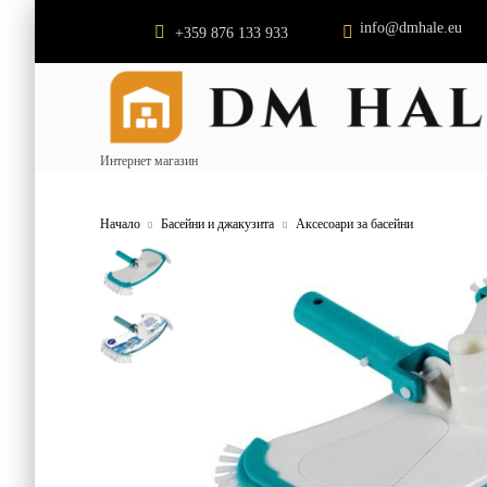
info@dmhale.eu
+359 876 133 933
Интернет магазин
Начало
Басейни и джакузита
Аксесоари за басейни