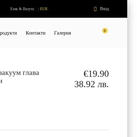
:
Вход
Език
&
Валута
EUR
/
0
родукти
Контакти
Галерия
вакуум глава
€19.90
и
38.92 лв.