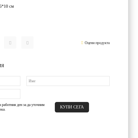
6*10
см
Оцени продукта
ИЯ
а работния ден за да уточним
вка.