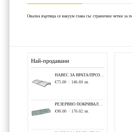
Овална въртяща се вакуум глава със странични четки за п
Най-продавани
НАВЕС ЗА ВРАТА/ПРОЗОРЕЦ 80Х200 СМ, ЧЕРНО-ПРОЗРАЧНО
€75.00
146.69 лв.
РЕЗЕРВНО ПОКРИВАЛО 600X300X200 CM SOLE TERRA STRONG ЗА ТУНЕЛНА ОРАНЖЕРИЯ
€90.00
176.02 лв.