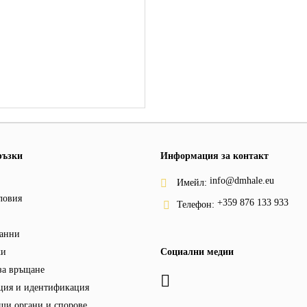
ръзки
Информация за контакт
info@dmhale.eu
Имейл:
ловия
+359 876 133 933
Телефон:
анни
ки
Социални медии
за връщане
ция и идентификация
щи органи и спорове