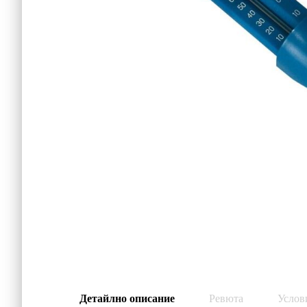
Детайлно описание
Ревюта
Услов