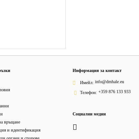
ръзки
Информация за контакт
info@dmhale.eu
Имейл:
ловия
+359 876 133 933
Телефон:
анни
ки
Социални медии
за връщане
ция и идентификация
щи органи и спорове