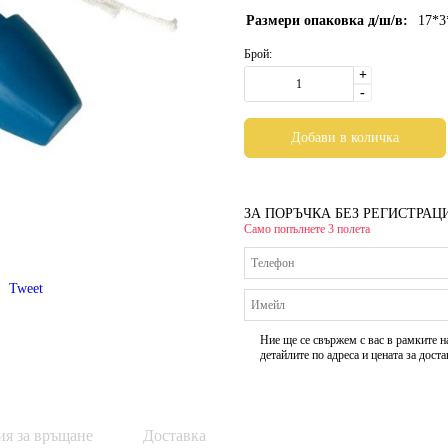
Размери опаковка д/ш/в:
17*
Брой:
+
-
ЗА ПОРЪЧКА БЕЗ РЕГИСТРАЦ
Само попълнете 3 полета
Tweet
Ние ще се свържем с вас в рамките н
детайлите по адреса и цената за доста
ия за връщане
Доставка