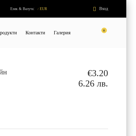
:
Вход
Език
&
Валута
EUR
/
0
родукти
Контакти
Галерия
ейн
€3.20
6.26 лв.