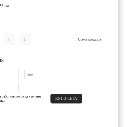
3*3
см
Оцени продукта
ИЯ
а работния ден за да уточним
вка.