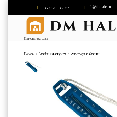
info@dmhale.eu
+359 876 133 933
Интернет магазин
Начало
Басейни и джакузита
Аксесоари за басейни