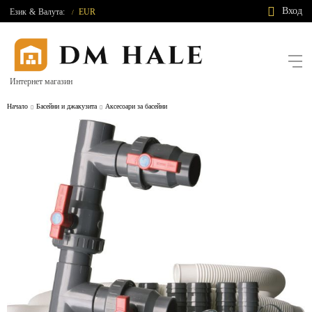
Вход
Език
&
Валута:
EUR
/
Интернет магазин
Начало
Басейни и джакузита
Аксесоари за басейни