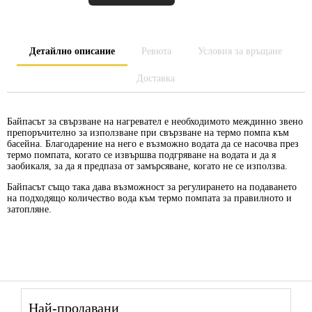
Детайлно описание
Ревюта
Условия за връщане
Доставка
Байпасът за свързване на
нагревател
е необходимото междинно звено
препоръчително за използване при свързване на
термо помпа
към
басейна. Благодарение на него е възможно водата да се насочва през
термо помпата, когато се извършва подгряване на водата и да я
заобикаля, за да я предпаза от замърсяване, когато не се използва.
Байпасът също така дава възможност за регулирането на подаването
на подходящо количество вода към термо помпата за правилното и
затопляне.
Най-продавани