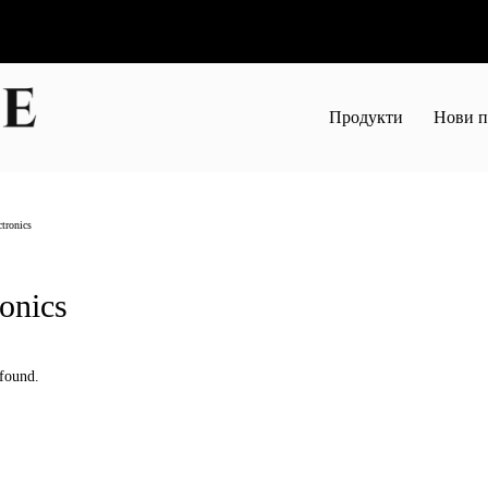
Продукти
Нови п
ctronics
ronics
 found.