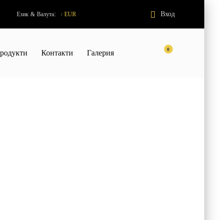
:
Вход
Език
&
Валута
EUR
/
0
родукти
Контакти
Галерия