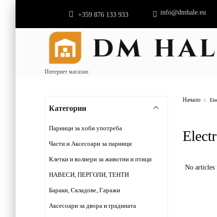
info@dmhale.eu
+359 876 133 933
Интернет магазин
Начало
Ele
Категории
Парници за хоби употреба
Elect
Части и Аксесоари за парници
Клетки и волиери за животни и птици
No articles
НАВЕСИ, ПЕРГОЛИ, ТЕНТИ
Бараки, Складове, Гаражи
Аксесоари за двора и градината