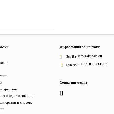
ръзки
Информация за контакт
info@dmhale.eu
Имейл:
ловия
+359 876 133 933
Телефон:
анни
ки
Социални медии
за връщане
ция и идентификация
щи органи и спорове
ции