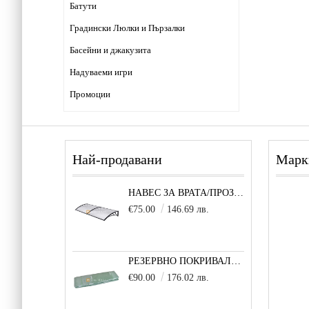
Батути
Градински Люлки и Пързалки
Басейни и джакузита
Надуваеми игри
Промоции
Най-продавани
Марк
НАВЕС ЗА ВРАТА/ПРОЗОРЕЦ 80Х200 СМ, ЧЕРНО-ПРОЗРАЧНО
€75.00
146.69 лв.
РЕЗЕРВНО ПОКРИВАЛО 600X300X200 CM SOLE TERRA STRONG ЗА ТУНЕЛНА ОРАНЖЕРИЯ
€90.00
176.02 лв.